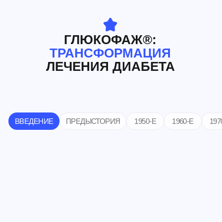
ДОБРО ПОЖАЛОВАТЬ!
Более 60 лет Глюкофаж® (метформин), препарат
первой линии для лечения СД2 типа, применяется
в клинической практике
Мы расскажем об увлекательной истории
Глюкофажа от 1950-х годов вплоть до наших
дней.
2022 год ознаменовался важной вехой — с
момента синтеза метформина прошло 100 лет.