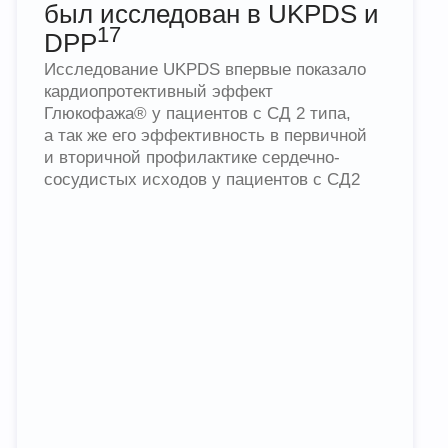
их работу по изучению метформина.
Сердечно-сосудистые
события
ОР = 0,67 ДИ = 0.6 - 0.75p<0.00001
−33%
Смертность от всех причин
ОР = 0,67 ДИ = 0.6 - 0.75 p<0.00001
−19%