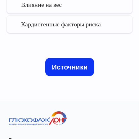
Влияние на вес
Кардиогенные факторы риска
1000 мг
Инструкция по медицинскому
применению ЛП Глюкофаж® Лонг
1000 мг
ЛП-№(005878)-(РГ-RU)-230125