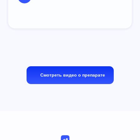
ЭФФЕКТИВНОСТЬ
Первая линия с 2006
С 2006 года метформин
(Глюкофаж® Лонг*)
рекомендуется в качестве
препарата первой линии для
4
лечения СД2 (ADA/ EASD)