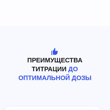
Глюкофаж® Лонг
оказывает выраженное
дозозависимое влияние на
HbA1c
Снижение НbА1 с (-2,0%) и ГПН по
сравнению с плацебо достигает плато
«доза/эффект» при дозе 2000 мг/день у
большинства пациентов, При условии
раннего начала применения и
37
правильном титровании дозы
Чем выше уровень
исходного HbA1c, тем
более выражен эффект
метформина