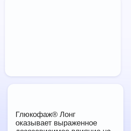
Монотерапия метформином (Глюкофаж®
Лонг*) в оптимальной суточной дозировке
была эффективнее комбинации с иДПП-4
*Метформин пролонгированного действия
БЕЗОПАСНОСТЬ