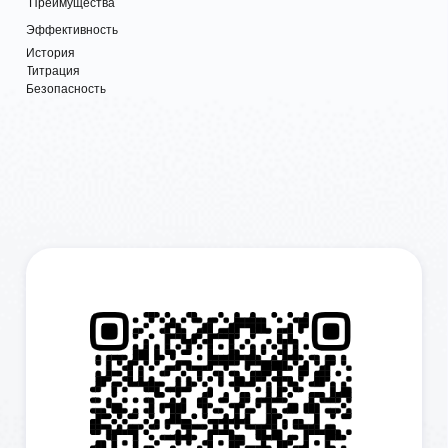
750 мг
Инструкция по медицинскому
применению ЛП Глюкофаж® Лонг 750
мг
ЛП-№(005896)-(РГ-RU)-290125