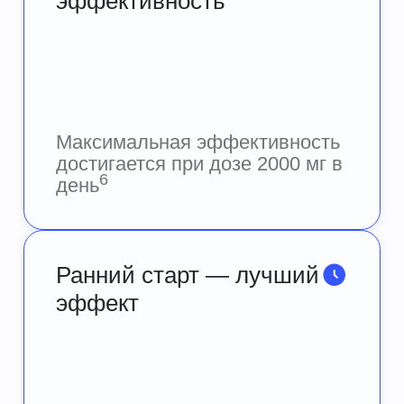
существенное снижение уровня
5
глюкозы в крови
*Метформин пролонгированного действия
ГЛЮКОФАЖ®: