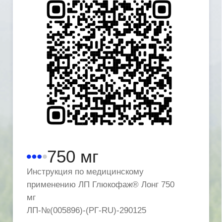
ООО «Мерк», 115054 Москва, ул.
Валовая, д. 35 факс: 8 495 937 33 05
russia@merckgroup.com
RU-GLUPL-00725